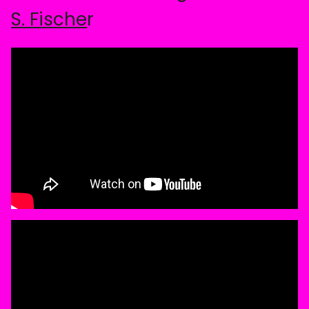
S. Fische
r