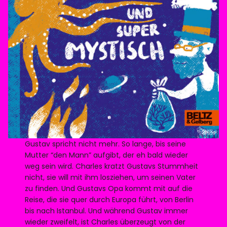
Gustav spricht nicht mehr. So lange, bis seine
Mutter “den Mann” aufgibt, der eh bald wieder
weg sein wird. Charles kratzt Gustavs Stummheit
nicht, sie will mit ihm losziehen, um seinen Vater
zu finden. Und Gustavs Opa kommt mit auf die
Reise, die sie quer durch Europa führt, von Berlin
bis nach Istanbul. Und während Gustav immer
wieder zweifelt, ist Charles überzeugt von der