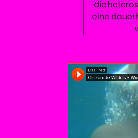
die hetero
eine dauerh