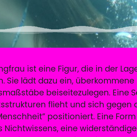
gfrau ist eine Figur, die in der Lag
n. Sie lädt dazu ein, überkommene
maßstäbe beiseitezulegen. Eine Se
sstrukturen flieht und sich gegen
enschheit” positioniert. Eine Form 
 Nichtwissens, eine widerständige 