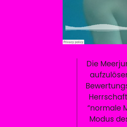
Die Meerjun
aufzulöse
Bewertungs
Herrschaft
“normale M
Modus des