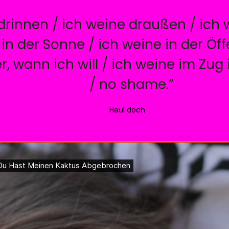
drinnen / ich weine draußen / ich
in der Sonne / ich weine in der Öffe
 wann ich will / ich weine im Zug 
/ no shame.”
Heul doch