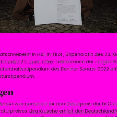
dtschreiberin in
Hall in Tirol
, Stipendiatin des
23. K
istin beim 27. open mike
. Teilnehmerin der Jürgen 
Aufenthaltsstipendium des Berliner Senats. 2022 erh
raturstipendium.
gen
Herzen
war nominiert für den Debütpreis der Lit.Co
raturpreises.
Lisa Krusche erhielt den Deutschlandf