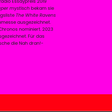
adio Essaypreis 2019
uper mystisch
bekam sie
gsliste
The White Ravens
chmesse ausgezeichnet.
 Chronos nominiert. 2023
gezeichnet. Für das
sche die Nah dran!-