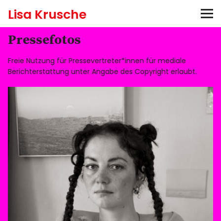
Lisa Krusche
Pressefotos
Bücher
Freie Nutzung für Pressevertreter*innen für mediale
Aktuelles
Berichterstattung unter Angabe des Copyright erlaubt.
Hören
Auszeichnungen
Termine
Pressefotos
Newsletter abonnieren