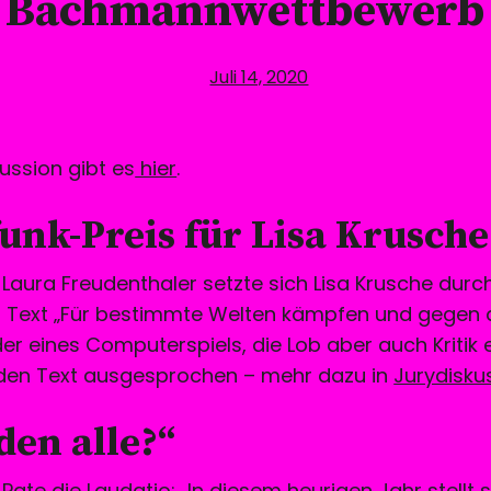
Bachmannwettbewerb
Juli 14, 2020
ussion gibt es
hier
.
unk-Preis für Lisa Krusche
 Laura Freudenthaler setzte sich Lisa Krusche durch
n Text „Für bestimmte Welten kämpfen und gegen 
er eines Computerspiels, die Lob aber auch Kritik e
n den Text ausgesprochen – mehr dazu in
Jurydisku
den alle?“
 Pate die Laudatio: „In diesem heurigen Jahr stellt 