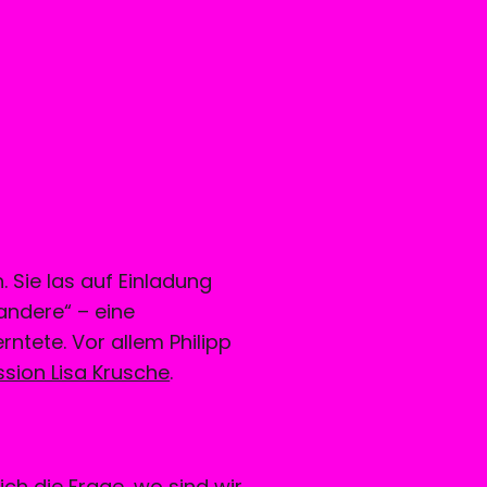
. Sie las auf Einladung
andere“ – eine
rntete. Vor allem Philipp
ssion Lisa Krusche
.
sich die Frage, wo sind wir