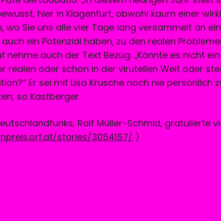
bewusst, hier in Klagenfurt, obwohl kaum einer wirkl
ch, wo Sie uns alle vier Tage lang versammelt an e
ht auch ein Potenzial haben, zu den realen Problem
f nehme auch der Text Bezug. „Könnte es nicht ei
r realen oder schon in der virutellen Welt oder stec
ion?“ Er sei mit Lisa Krusche noch nie persönlich
en, so Kastberger.
Deutschlandfunks, Ralf Müller-Schmid, gratulierte v
preis.orf.at/stories/3054157/
)