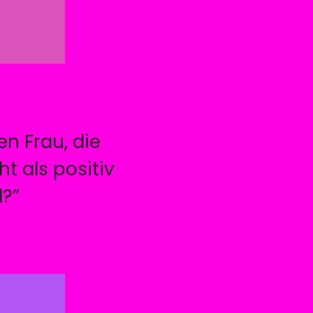
en Frau, die
t als positiv
l?”