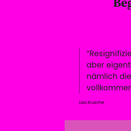
Be
“Resignifiz
aber eigentl
nämlich die
vollkommen 
Lisa Krusche