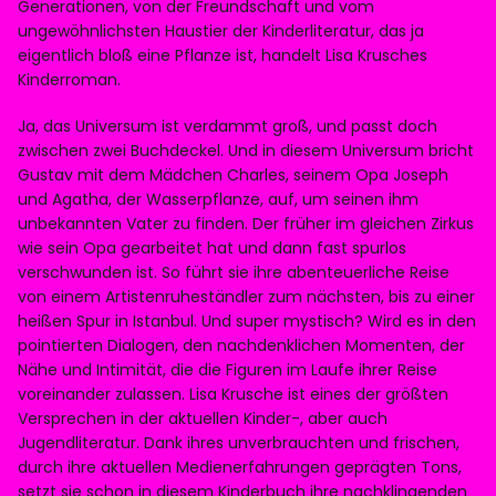
Generationen, von der Freundschaft und vom
Instagram
ungewöhnlichsten Haustier der Kinderliteratur, das ja
eigentlich bloß eine Pflanze ist, handelt Lisa Krusches
Imprint
Kinderroman.
Ja, das Universum ist verdammt groß, und passt doch
zwischen zwei Buchdeckel. Und in diesem Universum bricht
Gustav mit dem Mädchen Charles, seinem Opa Joseph
und Agatha, der Wasserpflanze, auf, um seinen ihm
unbekannten Vater zu finden. Der früher im gleichen Zirkus
wie sein Opa gearbeitet hat und dann fast spurlos
Info
verschwunden ist. So führt sie ihre abenteuerliche Reise
von einem Artistenruheständler zum nächsten, bis zu einer
heißen Spur in Istanbul. Und super mystisch? Wird es in den
pointierten Dialogen, den nachdenklichen Momenten, der
Nähe und Intimität, die die Figuren im Laufe ihrer Reise
voreinander zulassen. Lisa Krusche ist eines der größten
Versprechen in der aktuellen Kinder-, aber auch
Jugendliteratur. Dank ihres unverbrauchten und frischen,
durch ihre aktuellen Medienerfahrungen geprägten Tons,
setzt sie schon in diesem Kinderbuch ihre nachklingenden