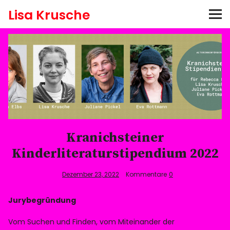
Lisa Krusche
Bücher
Aktuelles
Hören
Auszeichnungen
Kranichsteiner
Kinderliteraturstipendium 2022
Termine
Dezember 23, 2022
Kommentare
0
Pressefotos
Jurybegründung
Newsletter abonnieren
Vom Suchen und Finden, vom Miteinander der