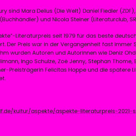
ury sind Mara Delius (Die Welt) Daniel Fiedler (ZDF)
Buchhändler) und Nicola Steiner (Literaturclub, SR
ekte”-Literaturpreis seit 1979 für das beste deuts
iert. Der Preis war in der Vergangenheit fast immer 
it ihm wurden Autoren und Autorinnen wie Deniz Ohde
limann, Ingo Schulze, Zoë Jenny, Stephan Thome,
ner-Preisträgerin Felicitas Hoppe und die spätere L
et.
f.de/kultur/aspekte/aspekte-literaturpreis-2021-sh