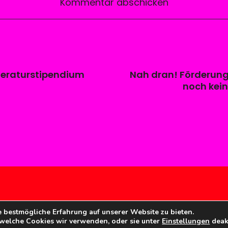
iteraturstipendium
Nah dran! Förderung f
noch kei
 bestmögliche Erfahrung auf unserer Website zu bieten.
 welche Cookies wir verwenden, oder sie unter
Einstellungen
deakt