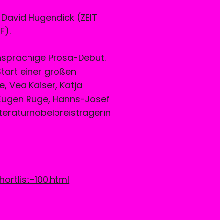
, David Hugendick (ZEIT
F).
chsprachige Prosa-Debüt.
Start einer großen
, Vea Kaiser, Katja
 Eugen Ruge, Hanns-Josef
iteraturnobelpreisträgerin
ortlist-100.html