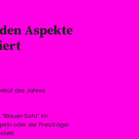
 den Aspekte
iert
 Debüt des Jahres
m “Blauen Sofa” im
ägerin oder der Preisträger
tellt.