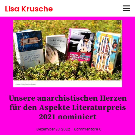
Lisa Krusche
Bücher
Aktuelles
Hören
Auszeichnungen
Termine
Unsere anarchistischen Herzen
Pressefotos
für den Aspekte Literaturpreis
2021 nominiert
Newsletter abonnieren
Dezember 23, 2022
Kommentare
0