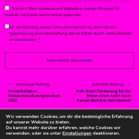
Name, E-Mail-Adresse und Website in diesem Browser für
meinen nächsten Kommentar speichern.
Mit der Nutzung dieses Formulars erklärst du dich mit der
Speicherung und Verarbeitung deiner Daten durch diese Website
einverstanden.
*
Vorheriger Beitrag
Nächster Beitrag
Kranichsteiner
Nah dran! Förderung für Ein
Kinderliteraturstipendium
Riese allein hebt noch
2022
keinen Mond in den Himmel
Wir verwenden Cookies, um dir die bestmögliche Erfahrung
Instagram
auf unserer Website zu bieten.
Du kannst mehr darüber erfahren, welche Cookies wir
verwenden, oder sie unter
Einstellungen
deaktivieren.