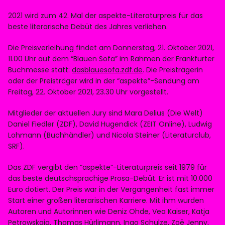
Instagram
2021 wird zum 42. Mal der aspekte-Literaturpreis für das
beste literarische Debüt des Jahres verliehen.
Imprint
Die Preisverleihung findet am Donnerstag, 21. Oktober 2021,
11.00 Uhr auf dem “Blauen Sofa” im Rahmen der Frankfurter
Buchmesse statt:
dasblauesofa.zdf.de
. Die Preisträgerin
oder der Preisträger wird in der “aspekte”-Sendung am
Freitag, 22. Oktober 2021, 23.30 Uhr vorgestellt.
Mitglieder der aktuellen Jury sind Mara Delius (Die Welt)
Info
Daniel Fiedler (ZDF), David Hugendick (ZEIT Online), Ludwig
Lohmann (Buchhändler) und Nicola Steiner (Literaturclub,
SRF).
Das ZDF vergibt den “aspekte”-Literaturpreis seit 1979 für
das beste deutschsprachige Prosa-Debüt. Er ist mit 10.000
Euro dotiert. Der Preis war in der Vergangenheit fast immer
Start einer großen literarischen Karriere. Mit ihm wurden
Autoren und Autorinnen wie Deniz Ohde, Vea Kaiser, Katja
Petrowskaja, Thomas Hürlimann, Ingo Schulze, Zoë Jenny,